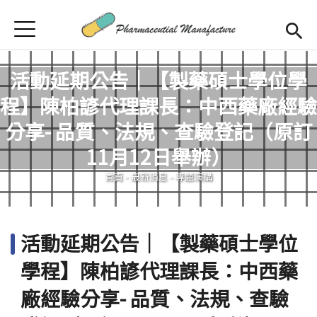
Jump to Main content
Jump to Navigation
首頁
首頁
活動延期公告｜【製藥碩士學位學
最新消息
程】陳柏諺代理課長：中西藥廠經驗
學程簡介
分享- 品質、法規、查驗登記（原訂
您在這裡
11月12日舉辦）
師資陣容
Open subm
首頁
-
最新消息
-
專題演講
課程規劃
招生訊息
活動延期公告｜【製藥碩士學位
檔案下載
學程】陳柏諺代理課長：中西藥
合作企業
廠經驗分享- 品質、法規、查驗