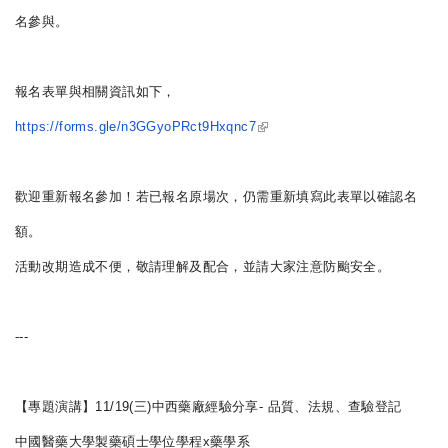
名參與。
報名表單與相關資訊如下，
(link is external)
https://forms.gle/
n3GGyoPRct9Hxqnc7
歡迎重新報名參加！若已報名原場次，
仍需重新填寫此表單以確認名
額。
活動改期造成不便，敬請理解及配合，並請大家注意防颱安全。
---
【
專題
演講
】11/19(三)中西藥廠經驗分享- 品質、法規、查驗登記
中國醫藥大學製藥碩士學位學程x藥學系