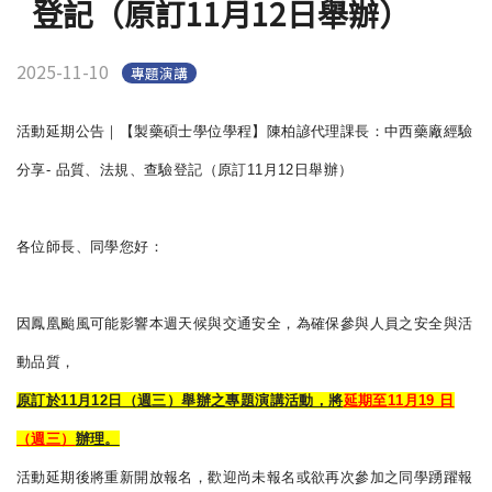
登記（原訂11月12日舉辦）
English
(link is external)
2025-11-10
專題演講
活動延期公告｜【製藥碩士學位學程】陳柏諺代理課長：
中西藥廠經驗
分享- 品質、法規、查驗登記（原訂11月12日舉辦）
各位師長、同學您好：
因鳳凰颱風可能影響本週天候與交通安全，
為確保參與人員之安全與活
動品質，
原訂於11月12日（週三）舉辦之專題演講活動，將
延期至11月
19 日
（週三）
辦理。
活動延期後將重新開放報名，
歡迎尚未報名或欲再次參加之同學踴躍報