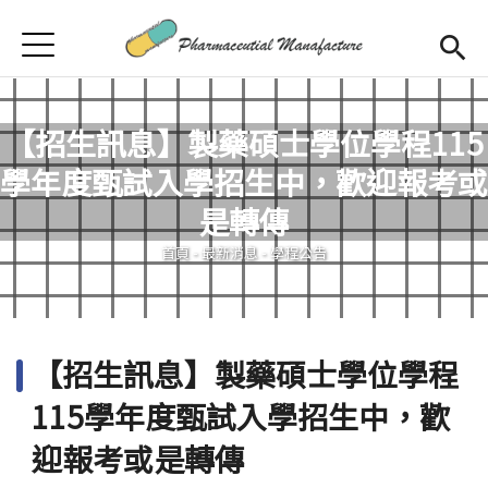
Jump to Main content
Jump to Navigation
首頁
首頁
最新消息
【招生訊息】製藥碩士學位學程115
學年度甄試入學招生中，歡迎報考或
學程簡介
您在這裡
是轉傳
師資陣容
Open subm
首頁
-
最新消息
-
學程公告
課程規劃
招生訊息
【招生訊息】製藥碩士學位學程
檔案下載
115學年度甄試入學招生中，歡
合作企業
迎報考或是轉傳