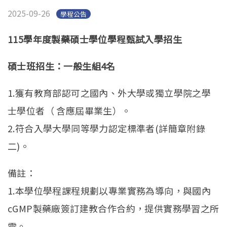
English
(link is external)
2025-09-26
學程公告
115
學年度製藥碩士學位學程甄試入學招生
碩士
班
招生
：一般生組4名
1.獲有教育部認可之國內、外大學或獨立學院之學
士學位者（ 含應屆畢業生）。
2.符合入學大學同等學力認定標準者(詳簡章附錄
二)。
備註：
1.本學位學程課程規劃以專業實務為導向，
與國內
cGMP製藥廠簽訂建教合作合約，提供實務學習之所
需。