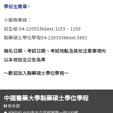
學招生簡章
(link is external)
※服務專線：
招生組 04-22053366ext.1155、1150
製藥碩士學位學程04-22053366ext.5601
報名日期、考
試
日期、考
試
地點及其他注意事項均
以本校
招生
公告為
準
～歡迎加入
製藥碩士學
位
學程
～
中國醫藥大學製藥碩士學位學程
校本部
406040 台中市北屯區經貿路一段100號