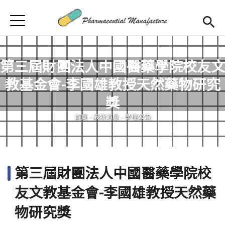
Jump to Main content
Jump to Navigation
首頁
首頁
最新消息
第三屆財團法人中國醫藥學院校友文
教基金會-李國雄教授天然藥物研究
學程簡介
您在這裡
獎
師資陣容
Open subm
首頁
-
最新消息
-
學程公告
課程規劃
招生訊息
第三屆財團法人中國醫藥學院校
檔案下載
友文教基金會-李國雄教授天然藥
合作企業
物研究獎