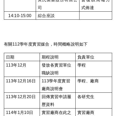
司
式佈達
14:10-15:00
綜合座談
有關
112
學年度實習媒合，時間概略說明如下
日期
期程說明
負責單位
113
年
12
月
發放各實習單位
學程
職缺說明
113
年
12
月
16
日
113
學年度實習
學程、廠商
廠商說明會
113
年
12
月
20
日
回傳實習申請履
各研究生
歷資料
114
年
1
月
10
日
實習廠商在此之
實習廠商