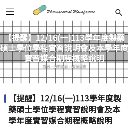
Jump to Main content
Jump to Navigation
首頁
首頁
最新消息
【提醒】12/16(一)113學年度製藥
碩士學位學程實習說明會及本學年度
學程簡介
您在這裡
實習媒合期程概略說明
師資陣容
Open subm
首頁
-
最新消息
-
活動資訊
課程規劃
招生訊息
【提醒】12/16(一)113學年度製
檔案下載
藥碩士學位學程實習說明會及本
合作企業
學年度實習媒合期程概略說明