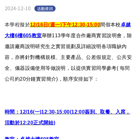
English
(link is external)
2024-12-10
活動資訊
本學程擬於
12/16
日
(
週一
)
下午
12:30-15:00
間假
本校
卓越
大樓
6
樓
605
教室
舉辦
113
學年度合作廠商實習說明會
，除
邀請廠商說明研究生之實習規劃及詳細說明各項職缺內
容，
亦將針對機構規模、主要產品、公差假規定、公共安
全、
儀器設備使用等做說明，以提供實習同學參考
(
每間
公司
約20
分
鐘實習簡介
)
，順序安排如下：
時間：
12/16(
一
)12:30-15:00(12:00
簽到
、取餐、入席，
活動於
12:20
正式開始
)