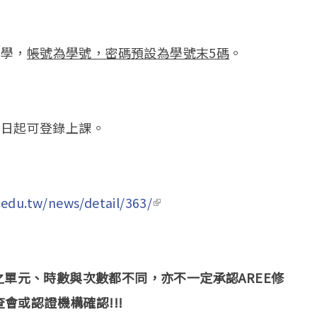
大學，
帳號為學號，密碼預設為學號末5碼
。
is external)
即日起可登錄上課。
.edu.tw/news/detail/363/
(link is external)
認之單元、時數與次數都不同，亦不一定承認AREE修
會或認證機構確認!!!