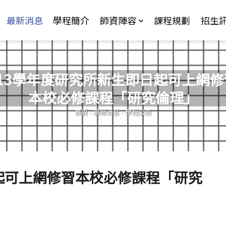
Jump to Main content
Jump to Navigation
最新消息
學程簡介
師資陣容
課程規劃
招生
113學年度研究所新生即日起可上網修
本校必修課程「研究倫理」
您在這裡
首頁
-
最新消息
-
學程公告
日起可上網修習本校必修課程「研究