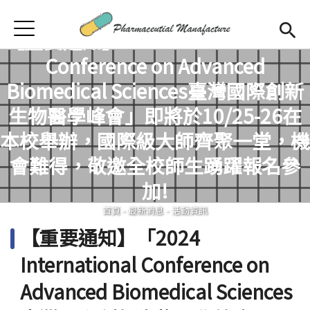
Jump to Main content
Jump to Navigation
首頁
【重要通知】「2024 International
首頁
Conference on Advanced
最新消息
Biomedical Sciences臺灣國際創新
生物醫學峰會」即將於10/25-26在
學程簡介
您在這裡
本校舉辦，國際級大師齊聚一堂，機
師資陣容
Open subm
會難得，敬邀全校師生踴躍報名參
課程規劃
加!
首頁
-
最新消息
-
活動資訊
招生訊息
【重要通知】「2024
檔案下載
International Conference on
合作企業
Advanced Biomedical Sciences