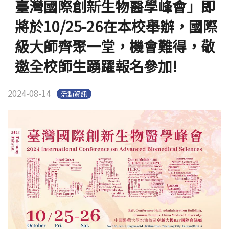
臺灣國際創新生物醫學峰會」即
English
(link is external)
將於10/25-26在本校舉辦，國際
級大師齊聚一堂，機會難得，敬
邀全校師生踴躍報名參加!
2024-08-14
活動資訊