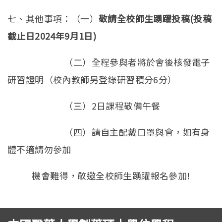
七、其他事項：（一）
敬請全校師生踴躍投稿
(
投稿
截止日
2024
年
9
月
1
日
)
（二）全程參與者將於會後核發電子
研習證明（校內教師另登錄研習積分6分）
（三）2日課程敬備午餐
（四）請自主配戴口罩與會，如有身
體不適請勿參加
機會難得，敬邀全校師生踴躍報名參加!