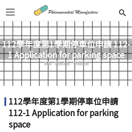
Jump to Main content
Jump to Navigation
首頁
首頁
最新消息
112學年度第1學期停車位申請 112-
學程簡介
1 Application for parking space
您在這裡
師資陣容
Open subm
首頁
-
最新消息
-
學程公告
課程規劃
招生訊息
112學年度第1學期停車位申請
檔案下載
112-1 Application for parking
合作企業
space