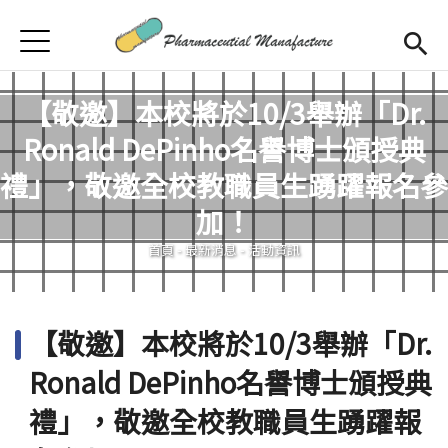
Jump to Main content
Jump to Navigation
首頁
首頁
【敬邀】本校將於10/3舉辦「Dr.
最新消息
Ronald DePinho名譽博士頒授典
學程簡介
禮」，敬邀全校教職員生踴躍報名參
您在這裡
加！
師資陣容
Open subm
首頁
-
最新消息
-
活動資訊
課程規劃
招生訊息
【敬邀】本校將於10/3舉辦「Dr.
檔案下載
Ronald DePinho名譽博士頒授典
合作企業
禮」，敬邀全校教職員生踴躍報