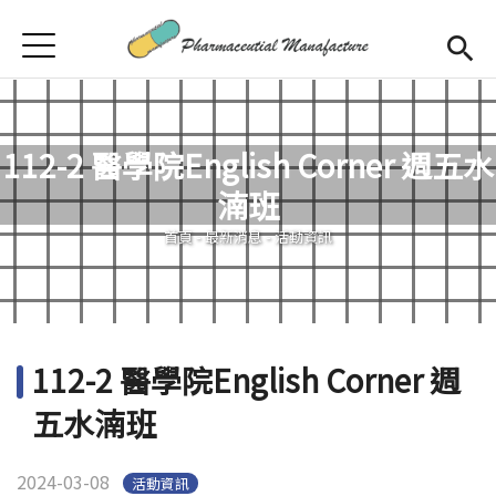
Jump to Main content
Jump to Navigation
首頁
首頁
最新消息
112-2 醫學院English Corner 週五水
學程簡介
湳班
您在這裡
師資陣容
Open subm
首頁
-
最新消息
-
活動資訊
課程規劃
招生訊息
112-2 醫學院English Corner 週
檔案下載
五水湳班
合作企業
2024-03-08
活動資訊