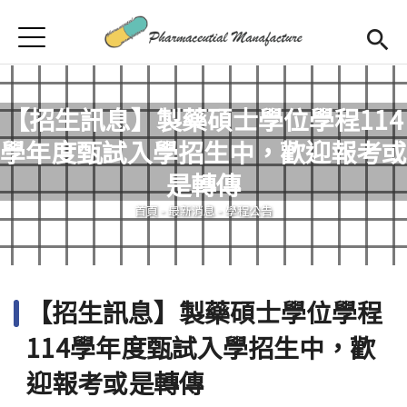
Jump to Main content
Jump to Navigation
首頁
首頁
最新消息
【招生訊息】製藥碩士學位學程114
學年度甄試入學招生中，歡迎報考或
學程簡介
您在這裡
是轉傳
師資陣容
Open subm
首頁
-
最新消息
-
學程公告
課程規劃
招生訊息
【招生訊息】製藥碩士學位學程
檔案下載
114學年度甄試入學招生中，歡
合作企業
迎報考或是轉傳